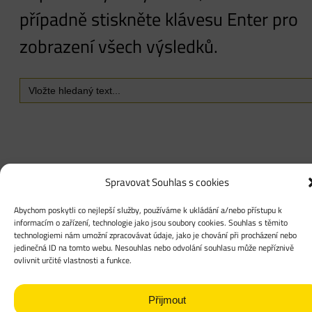
případně stiskněte klávesu Enter pro
zobrazení všech výsledků.
Search
for:
Spravovat Souhlas s cookies
Abychom poskytli co nejlepší služby, používáme k ukládání a/nebo přístupu k
informacím o zařízení, technologie jako jsou soubory cookies. Souhlas s těmito
technologiemi nám umožní zpracovávat údaje, jako je chování při procházení nebo
jedinečná ID na tomto webu. Nesouhlas nebo odvolání souhlasu může nepříznivě
ovlivnit určité vlastnosti a funkce.
Přijmout