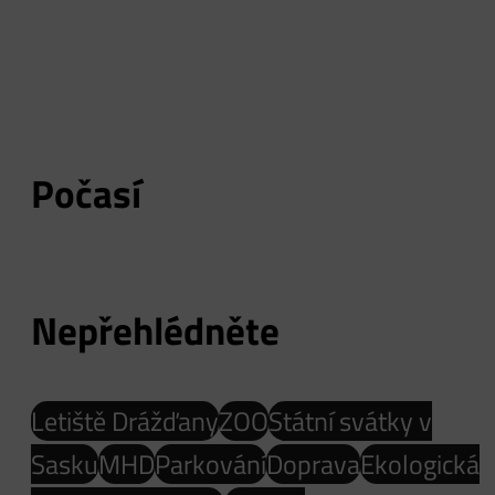
Počasí
Nepřehlédněte
Letiště Drážďany
ZOO
Státní svátky v
Sasku
MHD
Parkování
Doprava
Ekologická