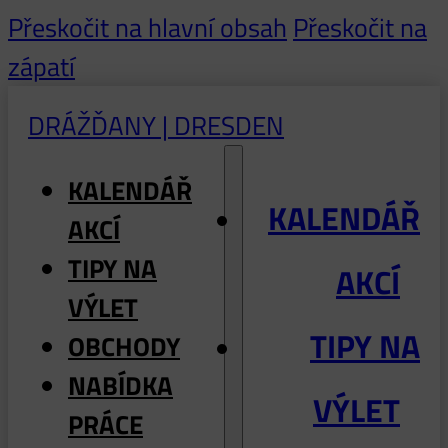
Přeskočit na hlavní obsah
Přeskočit na
zápatí
DRÁŽĎANY | DRESDEN
KALENDÁŘ
KALENDÁŘ
AKCÍ
TIPY NA
AKCÍ
VÝLET
TIPY NA
OBCHODY
NABÍDKA
VÝLET
PRÁCE