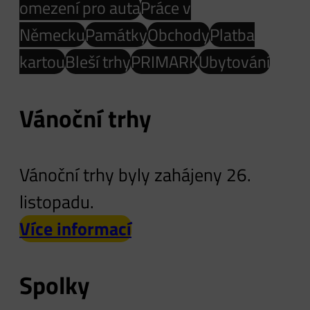
omezení pro auta
Práce v
Německu
Památky
Obchody
Platba
kartou
Bleší trhy
PRIMARK
Ubytování
Vánoční trhy
Vánoční trhy byly zahájeny 26.
listopadu.
Více informací
Spolky