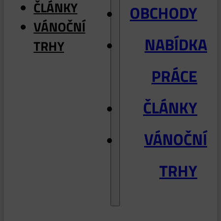
ČLÁNKY
OBCHODY
VÁNOČNÍ
NABÍDKA
TRHY
PRÁCE
ČLÁNKY
VÁNOČNÍ
TRHY